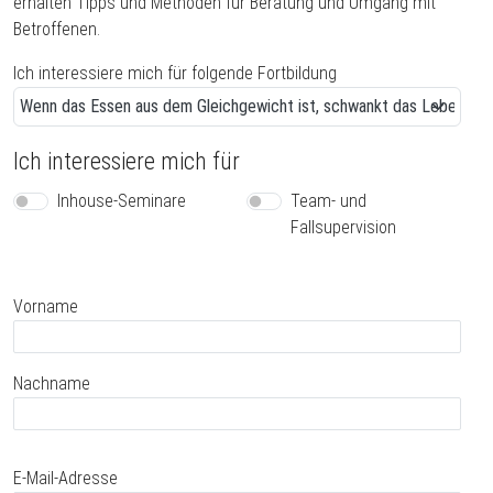
erhalten Tipps und Methoden für Beratung und Umgang mit
Betroffenen.
Ich interessiere mich für folgende Fortbildung
Ich interessiere mich für
Inhouse-Seminare
Team- und
Fallsupervision
Name
Vorname
Nachname
E-Mail-Adresse