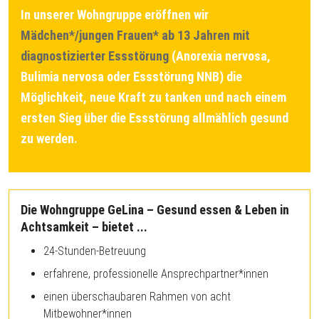
In unserer Wohngruppe eröffnen wir
Mädchen*/jungen Frauen* ab 13 Jahren mit
diagnostizierter Essstörung
(Anorexia nervosa,
Bulimia nervosa oder Essstörung NNB) die
Möglichkeit, neue Kraft zu tanken und nach einem
ersten Sieg über die Essstörung allmählich gesund
zu werden.
Die Wohngruppe GeLina – Gesund essen & Leben in
Achtsamkeit – bietet ...
24-Stunden-Betreuung
erfahrene, professionelle Ansprechpartner*innen
einen überschaubaren Rahmen von acht
Mitbewohner*innen