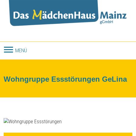
Direkt zum Inhalt
MENÜ
Wohngruppe Essstörungen GeLina