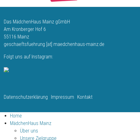
Das MädchenHaus Mainz gGmbH
Am Kronberger Hof 6
55116 Mainz
geschaeftsfuehrung
[at]
maedchenhaus-mainz.de
Folgt uns auf Instagram:
Fußbereich
Datenschutzerklärung
Impressum
Kontakt
Home
MädchenHaus Mainz
Über uns
Unsere Zielgruppe